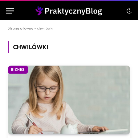
Strona główna
»
chwilówki
CHWILÓWKI
BIZNES