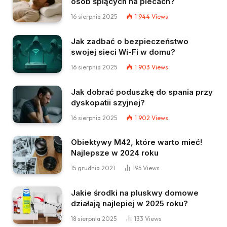
osób śpiących na plecach?
16 sierpnia 2025
1 944
Views
Jak zadbać o bezpieczeństwo
swojej sieci Wi-Fi w domu?
16 sierpnia 2025
1 903
Views
Jak dobrać poduszkę do spania przy
dyskopatii szyjnej?
16 sierpnia 2025
1 902
Views
Obiektywy M42, które warto mieć!
Najlepsze w 2024 roku
15 grudnia 2021
195
Views
Jakie środki na pluskwy domowe
działają najlepiej w 2025 roku?
18 sierpnia 2025
133
Views