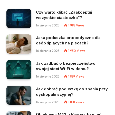
Czy warto klikać „Zaakceptuj
wszystkie ciasteczka”?
16 sierpnia 2025
1 998
Views
Jaka poduszka ortopedyczna dla
osób śpiących na plecach?
16 sierpnia 2025
1 930
Views
Jak zadbać o bezpieczeństwo
swojej sieci Wi-Fi w domu?
16 sierpnia 2025
1 889
Views
Jak dobrać poduszkę do spania przy
dyskopatii szyjnej?
16 sierpnia 2025
1 888
Views
Obiektywy M42, które warto mieć!