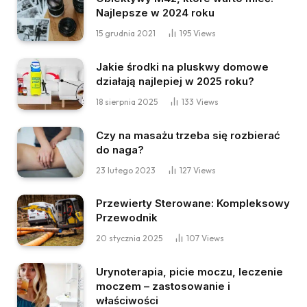
Najlepsze w 2024 roku
15 grudnia 2021
195
Views
Jakie środki na pluskwy domowe
działają najlepiej w 2025 roku?
18 sierpnia 2025
133
Views
Czy na masażu trzeba się rozbierać
do naga?
23 lutego 2023
127
Views
Przewierty Sterowane: Kompleksowy
Przewodnik
20 stycznia 2025
107
Views
Urynoterapia, picie moczu, leczenie
moczem – zastosowanie i
właściwości