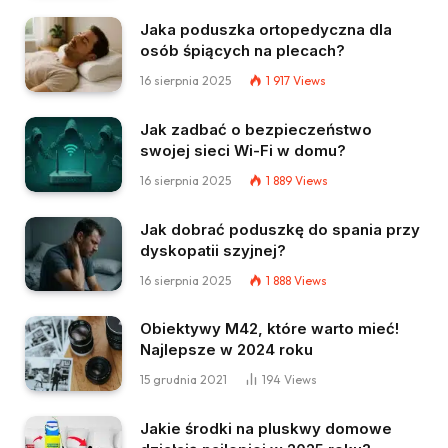
Jaka poduszka ortopedyczna dla
osób śpiących na plecach?
16 sierpnia 2025
1 917
Views
Jak zadbać o bezpieczeństwo
swojej sieci Wi-Fi w domu?
16 sierpnia 2025
1 889
Views
Jak dobrać poduszkę do spania przy
dyskopatii szyjnej?
16 sierpnia 2025
1 888
Views
Obiektywy M42, które warto mieć!
Najlepsze w 2024 roku
15 grudnia 2021
194
Views
Jakie środki na pluskwy domowe