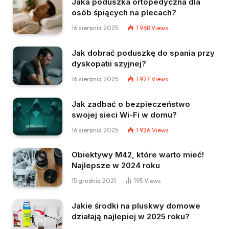
Jaka poduszka ortopedyczna dla
osób śpiących na plecach?
16 sierpnia 2025
1 968
Views
Jak dobrać poduszkę do spania przy
dyskopatii szyjnej?
16 sierpnia 2025
1 927
Views
Jak zadbać o bezpieczeństwo
swojej sieci Wi-Fi w domu?
16 sierpnia 2025
1 926
Views
Obiektywy M42, które warto mieć!
Najlepsze w 2024 roku
15 grudnia 2021
195
Views
Jakie środki na pluskwy domowe
działają najlepiej w 2025 roku?