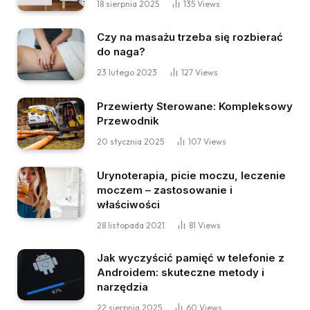
18 sierpnia 2025
135
Views
Czy na masażu trzeba się rozbierać
do naga?
23 lutego 2023
127
Views
Przewierty Sterowane: Kompleksowy
Przewodnik
20 stycznia 2025
107
Views
Urynoterapia, picie moczu, leczenie
moczem – zastosowanie i
właściwości
28 listopada 2021
81
Views
Jak wyczyścić pamięć w telefonie z
Androidem: skuteczne metody i
narzędzia
22 sierpnia 2025
60
Views