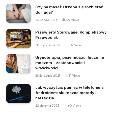
Czy na masażu trzeba się rozbierać
do naga?
23 lutego 2023
127
Views
Przewierty Sterowane: Kompleksowy
Przewodnik
20 stycznia 2025
107
Views
Urynoterapia, picie moczu, leczenie
moczem – zastosowanie i
właściwości
28 listopada 2021
81
Views
Jak wyczyścić pamięć w telefonie z
Androidem: skuteczne metody i
narzędzia
22 sierpnia 2025
60
Views