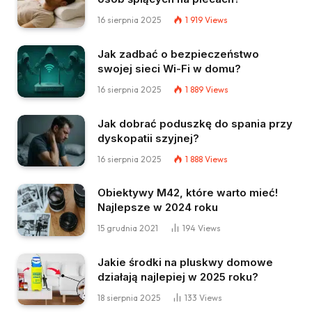
16 sierpnia 2025
1 919
Views
Jak zadbać o bezpieczeństwo
swojej sieci Wi-Fi w domu?
16 sierpnia 2025
1 889
Views
Jak dobrać poduszkę do spania przy
dyskopatii szyjnej?
16 sierpnia 2025
1 888
Views
Obiektywy M42, które warto mieć!
Najlepsze w 2024 roku
15 grudnia 2021
194
Views
Jakie środki na pluskwy domowe
działają najlepiej w 2025 roku?
18 sierpnia 2025
133
Views