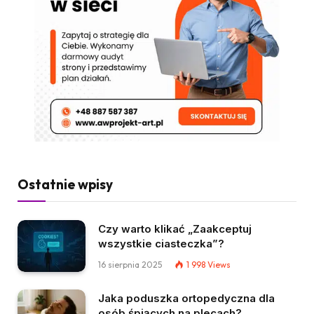
Ostatnie wpisy
Czy warto klikać „Zaakceptuj
wszystkie ciasteczka”?
16 sierpnia 2025
1 998
Views
Jaka poduszka ortopedyczna dla
osób śpiących na plecach?