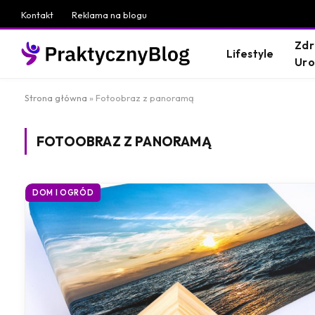
Kontakt
Reklama na blogu
Zdr
Lifestyle
Ur
Strona główna
»
Fotoobraz z panoramą
FOTOOBRAZ Z PANORAMĄ
DOM I OGRÓD