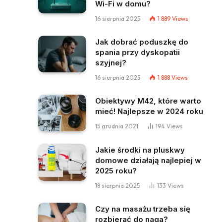
Wi-Fi w domu?
16 sierpnia 2025
1 889
Views
Jak dobrać poduszkę do
spania przy dyskopatii
szyjnej?
16 sierpnia 2025
1 888
Views
Obiektywy M42, które warto
mieć! Najlepsze w 2024 roku
15 grudnia 2021
194
Views
Jakie środki na pluskwy
domowe działają najlepiej w
2025 roku?
18 sierpnia 2025
133
Views
Czy na masażu trzeba się
rozbierać do naga?