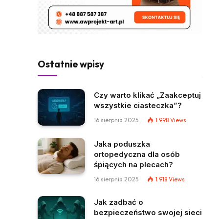
Ostatnie wpisy
Czy warto klikać „Zaakceptuj
wszystkie ciasteczka”?
16 sierpnia 2025
1 998
Views
Jaka poduszka
ortopedyczna dla osób
śpiących na plecach?
16 sierpnia 2025
1 918
Views
Jak zadbać o
bezpieczeństwo swojej sieci