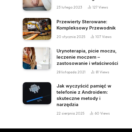
23 lutego 2023
127
Views
Przewierty Sterowane:
Kompleksowy Przewodnik
20 stycznia 2025
107
Views
Urynoterapia, picie moczu,
leczenie moczem –
zastosowanie i właściwości
28 listopada 2021
81
Views
Jak wyczyścić pamięć w
telefonie z Androidem:
skuteczne metody i
narzędzia
22 sierpnia 2025
60
Views