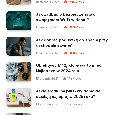
16 sierpnia 2025
1 916
Views
Jak zadbać o bezpieczeństwo
swojej sieci Wi-Fi w domu?
16 sierpnia 2025
1 889
Views
Jak dobrać poduszkę do spania przy
dyskopatii szyjnej?
16 sierpnia 2025
1 888
Views
Obiektywy M42, które warto mieć!
Najlepsze w 2024 roku
15 grudnia 2021
194
Views
Jakie środki na pluskwy domowe
działają najlepiej w 2025 roku?
18 sierpnia 2025
133
Views