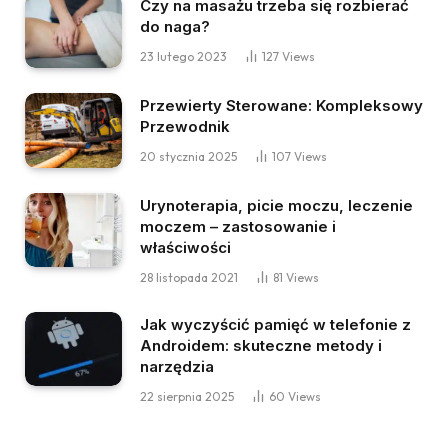
Czy na masażu trzeba się rozbierać
do naga?
23 lutego 2023
127
Views
Przewierty Sterowane: Kompleksowy
Przewodnik
20 stycznia 2025
107
Views
Urynoterapia, picie moczu, leczenie
moczem – zastosowanie i
właściwości
28 listopada 2021
81
Views
Jak wyczyścić pamięć w telefonie z
Androidem: skuteczne metody i
narzędzia
22 sierpnia 2025
60
Views