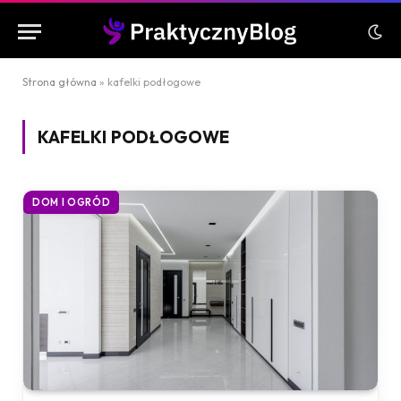
Strona główna
»
kafelki podłogowe
KAFELKI PODŁOGOWE
DOM I OGRÓD