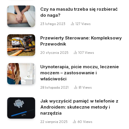
Czy na masażu trzeba się rozbierać
do naga?
23 lutego 2023
127
Views
Przewierty Sterowane: Kompleksowy
Przewodnik
20 stycznia 2025
107
Views
Urynoterapia, picie moczu, leczenie
moczem – zastosowanie i
właściwości
28 listopada 2021
81
Views
Jak wyczyścić pamięć w telefonie z
Androidem: skuteczne metody i
narzędzia
22 sierpnia 2025
60
Views