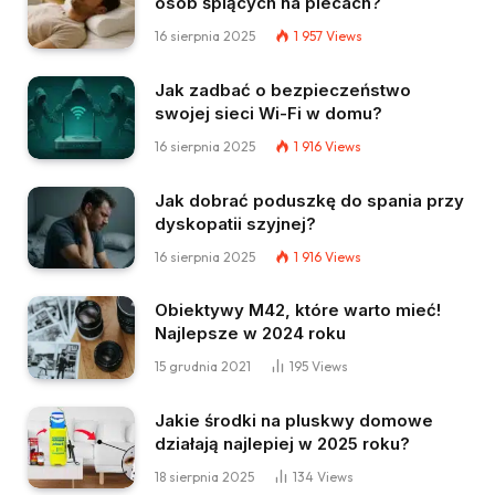
osób śpiących na plecach?
16 sierpnia 2025
1 957
Views
Jak zadbać o bezpieczeństwo
swojej sieci Wi-Fi w domu?
16 sierpnia 2025
1 916
Views
Jak dobrać poduszkę do spania przy
dyskopatii szyjnej?
16 sierpnia 2025
1 916
Views
Obiektywy M42, które warto mieć!
Najlepsze w 2024 roku
15 grudnia 2021
195
Views
Jakie środki na pluskwy domowe
działają najlepiej w 2025 roku?
18 sierpnia 2025
134
Views