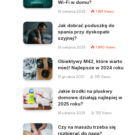
Wi-Fi w domu?
16 sierpnia 2025
1 891
Views
Jak dobrać poduszkę do
spania przy dyskopatii
szyjnej?
16 sierpnia 2025
1 890
Views
Obiektywy M42, które warto
mieć! Najlepsze w 2024 roku
15 grudnia 2021
195
Views
Jakie środki na pluskwy
domowe działają najlepiej w
2025 roku?
18 sierpnia 2025
133
Views
Czy na masażu trzeba się
rozbierać do naga?