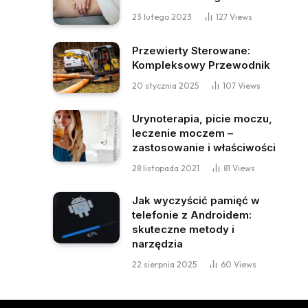
23 lutego 2023
127
Views
Przewierty Sterowane:
Kompleksowy Przewodnik
20 stycznia 2025
107
Views
Urynoterapia, picie moczu,
leczenie moczem –
zastosowanie i właściwości
28 listopada 2021
81
Views
Jak wyczyścić pamięć w
telefonie z Androidem:
skuteczne metody i
narzędzia
22 sierpnia 2025
60
Views