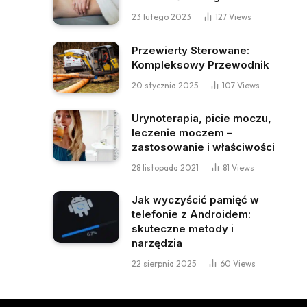
23 lutego 2023
127
Views
Przewierty Sterowane:
Kompleksowy Przewodnik
20 stycznia 2025
107
Views
Urynoterapia, picie moczu,
leczenie moczem –
zastosowanie i właściwości
28 listopada 2021
81
Views
Jak wyczyścić pamięć w
telefonie z Androidem:
skuteczne metody i
narzędzia
22 sierpnia 2025
60
Views