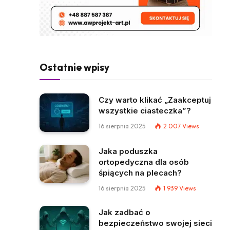
Ostatnie wpisy
Czy warto klikać „Zaakceptuj
wszystkie ciasteczka”?
16 sierpnia 2025
2 007
Views
Jaka poduszka
ortopedyczna dla osób
śpiących na plecach?
16 sierpnia 2025
1 939
Views
Jak zadbać o
bezpieczeństwo swojej sieci