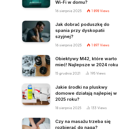
Wi-Fi w domu?
16 sierpnia 2025
1 898
Views
Jak dobrać poduszkę do
spania przy dyskopatii
szyjnej?
16 sierpnia 2025
1 897
Views
Obiektywy M42, które warto
mieć! Najlepsze w 2024 roku
15 grudnia 2021
195
Views
Jakie środki na pluskwy
domowe działają najlepiej w
2025 roku?
18 sierpnia 2025
133
Views
Czy na masażu trzeba się
rozbierać do naga?