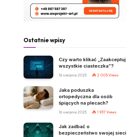
Ostatnie wpisy
Czy warto klikać „Zaakceptuj
wszystkie ciasteczka”?
16 sierpnia 2025
2 005
Views
Jaka poduszka
ortopedyczna dla osób
śpiących na plecach?
16 sierpnia 2025
1 937
Views
Jak zadbać o
bezpieczeństwo swojej sieci