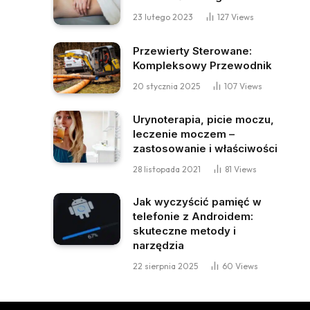
23 lutego 2023
127
Views
Przewierty Sterowane:
Kompleksowy Przewodnik
20 stycznia 2025
107
Views
Urynoterapia, picie moczu,
leczenie moczem –
zastosowanie i właściwości
28 listopada 2021
81
Views
Jak wyczyścić pamięć w
telefonie z Androidem:
skuteczne metody i
narzędzia
22 sierpnia 2025
60
Views