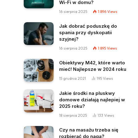
Wi-Fi w domu?
16 sierpnia 2025
1 896
Views
Jak dobrać poduszkę do
spania przy dyskopatii
szyjnej?
16 sierpnia 2025
1 895
Views
Obiektywy M42, które warto
mieć! Najlepsze w 2024 roku
15 grudnia 2021
195
Views
Jakie środki na pluskwy
domowe działają najlepiej w
2025 roku?
18 sierpnia 2025
133
Views
Czy na masażu trzeba się
rozbierać do naga?