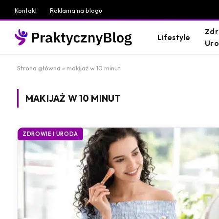
Kontakt
Reklama na blogu
Zdr
Lifestyle
Ur
Strona główna
»
makijaż w 10 minut
MAKIJAŻ W 10 MINUT
ZDROWIE I URODA