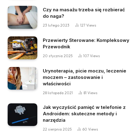
Czy na masażu trzeba się rozbierać
do naga?
23 lutego 2023
127
Views
Przewierty Sterowane: Kompleksowy
Przewodnik
20 stycznia 2025
107
Views
Urynoterapia, picie moczu, leczenie
moczem – zastosowanie i
właściwości
28 listopada 2021
81
Views
Jak wyczyścić pamięć w telefonie z
Androidem: skuteczne metody i
narzędzia
22 sierpnia 2025
60
Views