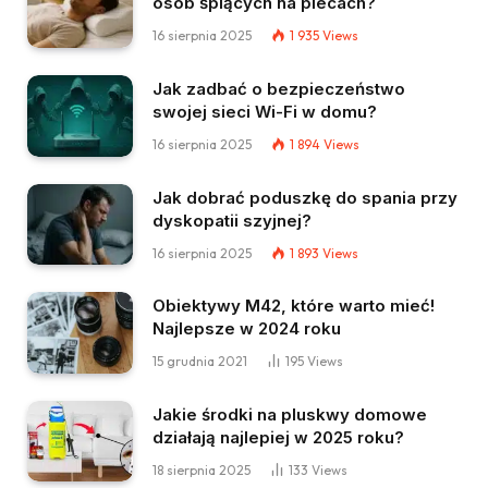
osób śpiących na plecach?
16 sierpnia 2025
1 935
Views
Jak zadbać o bezpieczeństwo
swojej sieci Wi-Fi w domu?
16 sierpnia 2025
1 894
Views
Jak dobrać poduszkę do spania przy
dyskopatii szyjnej?
16 sierpnia 2025
1 893
Views
Obiektywy M42, które warto mieć!
Najlepsze w 2024 roku
15 grudnia 2021
195
Views
Jakie środki na pluskwy domowe
działają najlepiej w 2025 roku?
18 sierpnia 2025
133
Views