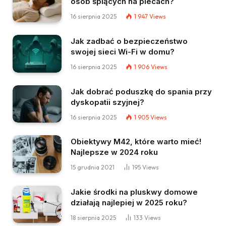
osób śpiących na plecach?
16 sierpnia 2025
1 947
Views
Jak zadbać o bezpieczeństwo
swojej sieci Wi-Fi w domu?
16 sierpnia 2025
1 906
Views
Jak dobrać poduszkę do spania przy
dyskopatii szyjnej?
16 sierpnia 2025
1 905
Views
Obiektywy M42, które warto mieć!
Najlepsze w 2024 roku
15 grudnia 2021
195
Views
Jakie środki na pluskwy domowe
działają najlepiej w 2025 roku?
18 sierpnia 2025
133
Views