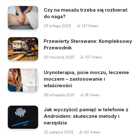
Czy na masażu trzeba się rozbierać
do naga?
23 lutego 2023
127
Views
Przewierty Sterowane: Kompleksowy
Przewodnik
20 stycznia 2025
107
Views
Urynoterapia, picie moczu, leczenie
moczem – zastosowanie i
właściwości
28 listopada 2021
81
Views
Jak wyczyścić pamięć w telefonie z
Androidem: skuteczne metody i
narzędzia
22 sierpnia 2025
60
Views