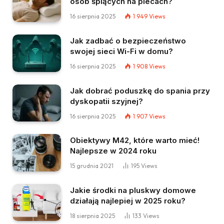
osób śpiących na plecach?
16 sierpnia 2025
1 949
Views
Jak zadbać o bezpieczeństwo
swojej sieci Wi-Fi w domu?
16 sierpnia 2025
1 908
Views
Jak dobrać poduszkę do spania przy
dyskopatii szyjnej?
16 sierpnia 2025
1 907
Views
Obiektywy M42, które warto mieć!
Najlepsze w 2024 roku
15 grudnia 2021
195
Views
Jakie środki na pluskwy domowe
działają najlepiej w 2025 roku?
18 sierpnia 2025
133
Views