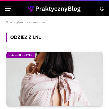
Strona główna
»
odzież z lnu
ODZIEŻ Z LNU
BLOG LIFESTYLE