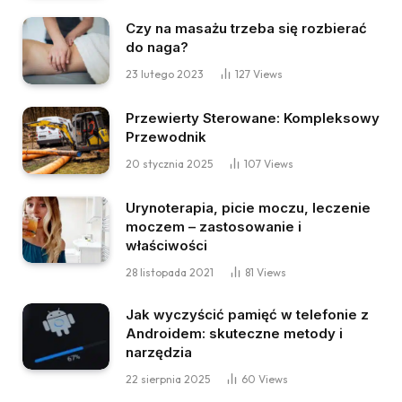
Czy na masażu trzeba się rozbierać
do naga?
23 lutego 2023
127
Views
Przewierty Sterowane: Kompleksowy
Przewodnik
20 stycznia 2025
107
Views
Urynoterapia, picie moczu, leczenie
moczem – zastosowanie i
właściwości
28 listopada 2021
81
Views
Jak wyczyścić pamięć w telefonie z
Androidem: skuteczne metody i
narzędzia
22 sierpnia 2025
60
Views