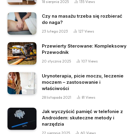
18 sierpnia 2025
135
Views
Czy na masażu trzeba się rozbierać
do naga?
23 lutego 2023
127
Views
Przewierty Sterowane: Kompleksowy
Przewodnik
20 stycznia 2025
107
Views
Urynoterapia, picie moczu, leczenie
moczem – zastosowanie i
właściwości
28 listopada 2021
81
Views
Jak wyczyścić pamięć w telefonie z
Androidem: skuteczne metody i
narzędzia
22 sierpnia 2025
60
Views