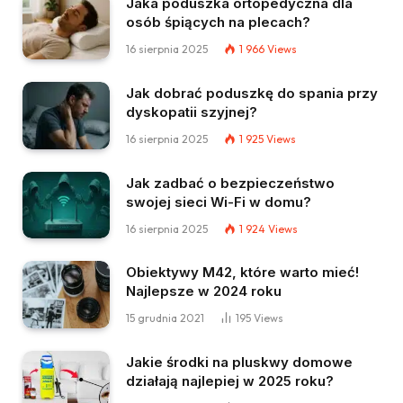
Jaka poduszka ortopedyczna dla
osób śpiących na plecach?
16 sierpnia 2025
1 966
Views
Jak dobrać poduszkę do spania przy
dyskopatii szyjnej?
16 sierpnia 2025
1 925
Views
Jak zadbać o bezpieczeństwo
swojej sieci Wi-Fi w domu?
16 sierpnia 2025
1 924
Views
Obiektywy M42, które warto mieć!
Najlepsze w 2024 roku
15 grudnia 2021
195
Views
Jakie środki na pluskwy domowe
działają najlepiej w 2025 roku?