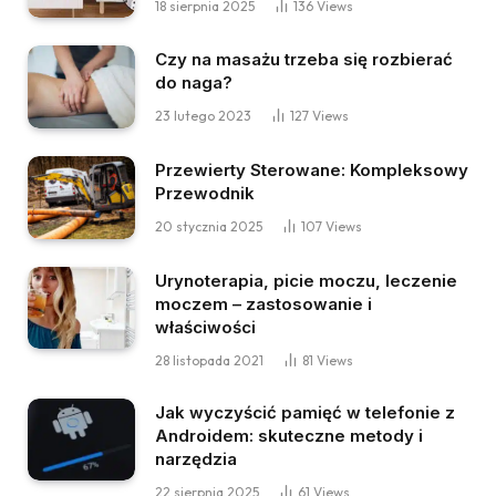
18 sierpnia 2025
136
Views
Czy na masażu trzeba się rozbierać
do naga?
23 lutego 2023
127
Views
Przewierty Sterowane: Kompleksowy
Przewodnik
20 stycznia 2025
107
Views
Urynoterapia, picie moczu, leczenie
moczem – zastosowanie i
właściwości
28 listopada 2021
81
Views
Jak wyczyścić pamięć w telefonie z
Androidem: skuteczne metody i
narzędzia
22 sierpnia 2025
61
Views