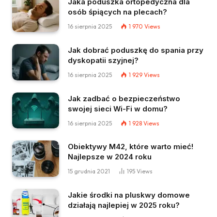
Jaka poduszka ortopedyczna dla
osób śpiących na plecach?
16 sierpnia 2025
1 970
Views
Jak dobrać poduszkę do spania przy
dyskopatii szyjnej?
16 sierpnia 2025
1 929
Views
Jak zadbać o bezpieczeństwo
swojej sieci Wi-Fi w domu?
16 sierpnia 2025
1 928
Views
Obiektywy M42, które warto mieć!
Najlepsze w 2024 roku
15 grudnia 2021
195
Views
Jakie środki na pluskwy domowe
działają najlepiej w 2025 roku?