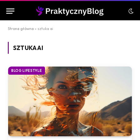
Strona główna
»
sztuka ai
SZTUKA AI
BLOG LIFESTYLE