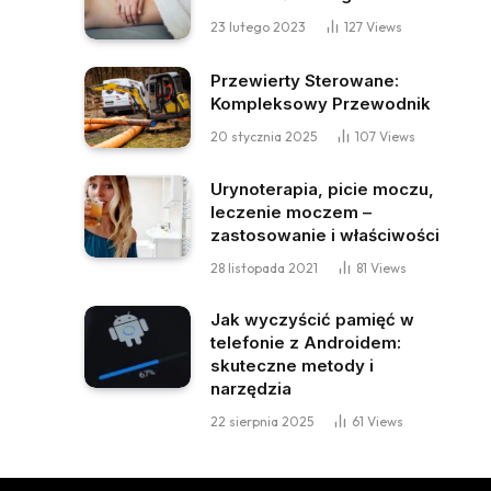
23 lutego 2023
127
Views
Przewierty Sterowane:
Kompleksowy Przewodnik
20 stycznia 2025
107
Views
Urynoterapia, picie moczu,
leczenie moczem –
zastosowanie i właściwości
28 listopada 2021
81
Views
Jak wyczyścić pamięć w
telefonie z Androidem:
skuteczne metody i
narzędzia
22 sierpnia 2025
61
Views