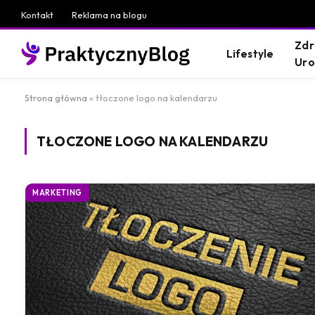
Kontakt
Reklama na blogu
Zdr
Lifestyle
Ur
Strona główna
»
tłoczone logo na kalendarzu
TŁOCZONE LOGO NA KALENDARZU
MARKETING