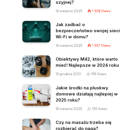
szyjnej?
16 sierpnia 2025
1 928
Views
Jak zadbać o
bezpieczeństwo swojej sieci
Wi-Fi w domu?
16 sierpnia 2025
1 927
Views
Obiektywy M42, które warto
mieć! Najlepsze w 2024 roku
15 grudnia 2021
195
Views
Jakie środki na pluskwy
domowe działają najlepiej w
2025 roku?
18 sierpnia 2025
135
Views
Czy na masażu trzeba się
rozbierać do naga?