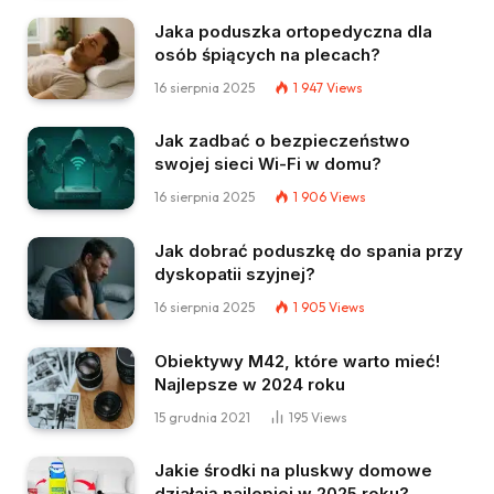
Jaka poduszka ortopedyczna dla
osób śpiących na plecach?
16 sierpnia 2025
1 947
Views
Jak zadbać o bezpieczeństwo
swojej sieci Wi-Fi w domu?
16 sierpnia 2025
1 906
Views
Jak dobrać poduszkę do spania przy
dyskopatii szyjnej?
16 sierpnia 2025
1 905
Views
Obiektywy M42, które warto mieć!
Najlepsze w 2024 roku
15 grudnia 2021
195
Views
Jakie środki na pluskwy domowe
działają najlepiej w 2025 roku?