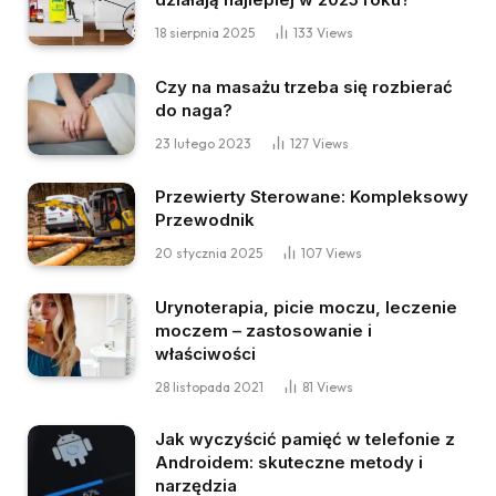
18 sierpnia 2025
133
Views
Czy na masażu trzeba się rozbierać
do naga?
23 lutego 2023
127
Views
Przewierty Sterowane: Kompleksowy
Przewodnik
20 stycznia 2025
107
Views
Urynoterapia, picie moczu, leczenie
moczem – zastosowanie i
właściwości
28 listopada 2021
81
Views
Jak wyczyścić pamięć w telefonie z
Androidem: skuteczne metody i
narzędzia