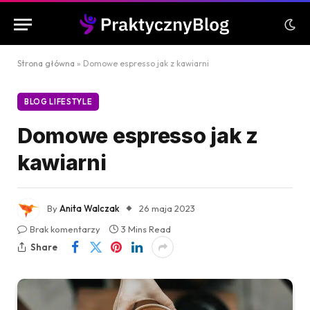
Strona główna
»
Domowe espresso jak z kawiarni
BLOG LIFESTYLE
Domowe espresso jak z
kawiarni
By
Anita Walczak
26 maja 2023
Brak komentarzy
3 Mins Read
Share