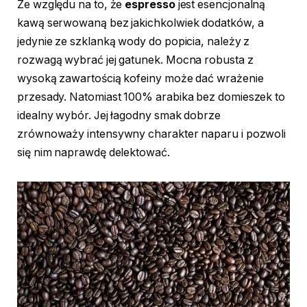
Ze względu na to, że
espresso
jest esencjonalną
kawą serwowaną bez jakichkolwiek dodatków, a
jedynie ze szklanką wody do popicia, należy z
rozwagą wybrać jej gatunek. Mocna robusta z
wysoką zawartością kofeiny może dać wrażenie
przesady. Natomiast 100% arabika bez domieszek to
idealny wybór. Jej łagodny smak dobrze
zrównoważy intensywny charakter naparu i pozwoli
się nim naprawdę delektować.