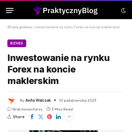
Strona główna
»
Inwestowanie na rynku Forex na koncie maklerskim
BIZNES
Inwestowanie na rynku
Forex na koncie
maklerskim
By
Anita Walczak
10 października 2023
Brak komentarzy
3 Mins Read
Share