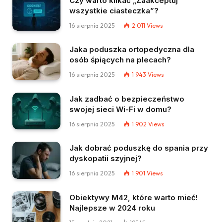
Czy warto klikać „Zaakceptuj
wszystkie ciasteczka”?
16 sierpnia 2025
2 011
Views
Jaka poduszka ortopedyczna dla
osób śpiących na plecach?
16 sierpnia 2025
1 943
Views
Jak zadbać o bezpieczeństwo
swojej sieci Wi-Fi w domu?
16 sierpnia 2025
1 902
Views
Jak dobrać poduszkę do spania przy
dyskopatii szyjnej?
16 sierpnia 2025
1 901
Views
Obiektywy M42, które warto mieć!
Najlepsze w 2024 roku