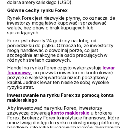
dolara amerykańskiego (USD).
Główne cechy rynku Forex
Rynek Forex jest niezwykle płynny, co oznacza, że ​​
inwestorzy mogą łatwo kupować i sprzedawać
waluty, bez obaw o brak kupujących lub
sprzedających.
Forex jest otwarty 24 godziny na dobę, od
poniedziałku do piątku. Oznacza to, że inwestorzy
mogą handlować o dowolnej porze, co jest
szczególnie atrakcyjne dla osób pracujących w
różnych strefach czasowych.
Handel na rynku Forex często wykorzystuje
lewar
finansowy
, co pozwala inwestorom kontrolować
pozycje o większej wartości niż ich początkowy
kapitał. Jednak lewar ten niesie ze sobą wysokie
ryzyko strat.
Inwestowanie na rynku Forex za pomocą konta
maklerskiego
Aby inwestować na rynku Forex, inwestorzy
zazwyczaj otwierają
konto maklerskie
u brokera
Forex. Brokerzy Forex to instytucje finansowe, które
umożliwiają dostęp do rynku i udostępniają platformy
handlowe. Oto kilka kluczowych kroków związanych