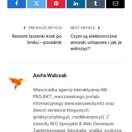
Facebook
Twitter
Pinterest
LinkedIn
Tumblr
Email
PREVIOUS ARTICLE
NEXT ARTICLE
Remont łazienki krok po
Czym są elektroniczne
kroku – poradnik
wnioski urlopowe i jak je
wdrożyć?
Anita Walczak
Właścicielka agencji interaktywnej AW
PROJEKT, warszawskiego portalu
informacyjnego www.warsawcity.info oraz
dwóch serwisów blogowych
(praktycznyblog.pl, creditbanque.pl). Z
zawodu SEO Specjalist & Web Developer.
Zainteresowania: fotografia, grafika, podróże,