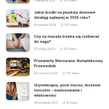
15 grudnia 2021
195
Views
Jakie środki na pluskwy domowe
działają najlepiej w 2025 roku?
18 sierpnia 2025
133
Views
Czy na masażu trzeba się rozbierać
do naga?
23 lutego 2023
127
Views
Przewierty Sterowane: Kompleksowy
Przewodnik
20 stycznia 2025
107
Views
Urynoterapia, picie moczu, leczenie
moczem – zastosowanie i
właściwości
28 listopada 2021
81
Views