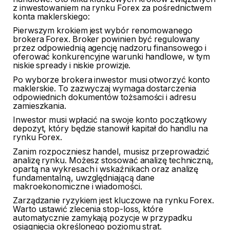
z inwestowaniem na rynku Forex za pośrednictwem
konta maklerskiego:
Pierwszym krokiem jest wybór renomowanego
brokera Forex. Broker powinien być regulowany
przez odpowiednią agencję nadzoru finansowego i
oferować konkurencyjne warunki handlowe, w tym
niskie spready i niskie prowizje.
Po wyborze brokera inwestor musi otworzyć konto
maklerskie. To zazwyczaj wymaga dostarczenia
odpowiednich dokumentów tożsamości i adresu
zamieszkania.
Inwestor musi wpłacić na swoje konto początkowy
depozyt, który będzie stanowił kapitał do handlu na
rynku Forex.
Zanim rozpoczniesz handel, musisz przeprowadzić
analizę rynku. Możesz stosować analizę techniczną,
opartą na wykresach i wskaźnikach oraz analizę
fundamentalną, uwzględniającą dane
makroekonomiczne i wiadomości.
Zarządzanie ryzykiem jest kluczowe na rynku Forex.
Warto ustawić zlecenia stop-loss, które
automatycznie zamykają pozycje w przypadku
osiągnięcia określonego poziomu strat.