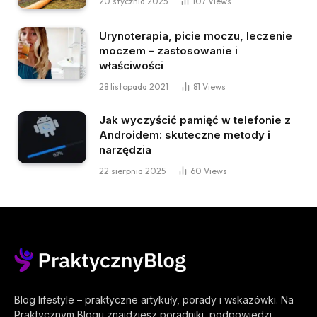
20 stycznia 2025
107
Views
Urynoterapia, picie moczu, leczenie
moczem – zastosowanie i
właściwości
28 listopada 2021
81
Views
Jak wyczyścić pamięć w telefonie z
Androidem: skuteczne metody i
narzędzia
22 sierpnia 2025
60
Views
Blog lifestyle – praktyczne artykuły, porady i wskazówki. Na
Praktycznym Blogu znajdziesz poradniki, podpowiedzi,