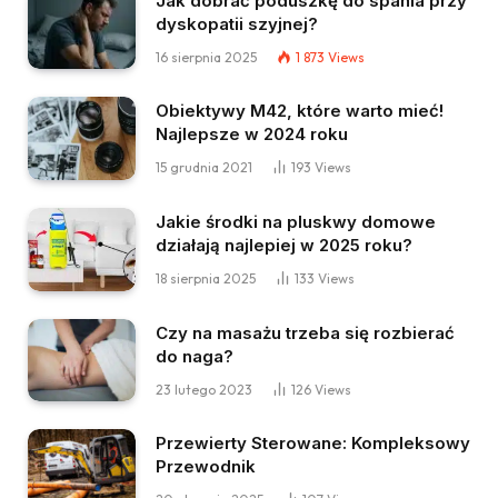
Jak dobrać poduszkę do spania przy
dyskopatii szyjnej?
16 sierpnia 2025
1 873
Views
Obiektywy M42, które warto mieć!
Najlepsze w 2024 roku
15 grudnia 2021
193
Views
Jakie środki na pluskwy domowe
działają najlepiej w 2025 roku?
18 sierpnia 2025
133
Views
Czy na masażu trzeba się rozbierać
do naga?
23 lutego 2023
126
Views
Przewierty Sterowane: Kompleksowy
Przewodnik