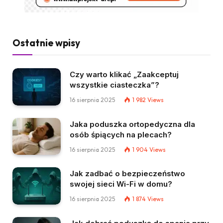
Ostatnie wpisy
Czy warto klikać „Zaakceptuj
wszystkie ciasteczka”?
16 sierpnia 2025
1 982
Views
Jaka poduszka ortopedyczna dla
osób śpiących na plecach?
16 sierpnia 2025
1 904
Views
Jak zadbać o bezpieczeństwo
swojej sieci Wi-Fi w domu?
16 sierpnia 2025
1 874
Views