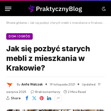
Strona główna
»
Jak się pozbyć starych mebli z mieszkania w Krakowie?
DOM I OGRÓD
Jak się pozbyć starych
mebli z mieszkania w
Krakowie?
By
Anita Walczak
19 listopada 2021
Updated:
17
sierpnia 2025
Brak komentarzy
2 Mins Read
Share