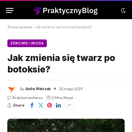
Strona główna
»
Jak zmienia się twarz po botoksie?
ZDROWIE I URODA
Jak zmienia się twarz po
botoksie?
By
Anita Walczak
22 maja 2023
Brak komentarzy
2 Mins Read
Share