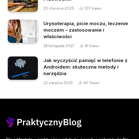
20 stycznia 2025
107
Views
Urynoterapia, picie moczu, leczenie
moczem – zastosowanie i
właściwości
28 listopada 2021
81
Views
Jak wyczyścić pamięć w telefonie z
Androidem: skuteczne metody i
narzędzia
22 sierpnia 2025
60
Views