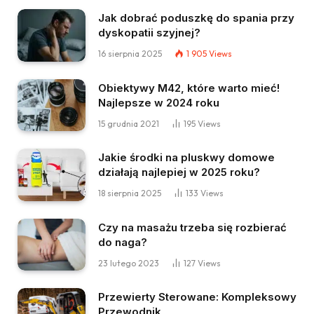
Jak dobrać poduszkę do spania przy
dyskopatii szyjnej?
16 sierpnia 2025
1 905
Views
Obiektywy M42, które warto mieć!
Najlepsze w 2024 roku
15 grudnia 2021
195
Views
Jakie środki na pluskwy domowe
działają najlepiej w 2025 roku?
18 sierpnia 2025
133
Views
Czy na masażu trzeba się rozbierać
do naga?
23 lutego 2023
127
Views
Przewierty Sterowane: Kompleksowy
Przewodnik