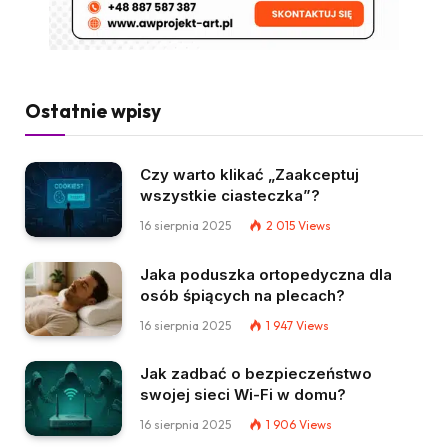
Ostatnie wpisy
Czy warto klikać „Zaakceptuj
wszystkie ciasteczka”?
16 sierpnia 2025
2 015
Views
Jaka poduszka ortopedyczna dla
osób śpiących na plecach?
16 sierpnia 2025
1 947
Views
Jak zadbać o bezpieczeństwo
swojej sieci Wi-Fi w domu?
16 sierpnia 2025
1 906
Views