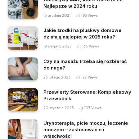
Najlepsze w 2024 roku
15 grudnia 2021
195
Views
Jakie środki na pluskwy domowe
działają najlepiej w 2025 roku?
18 sierpnia 2025
133
Views
Czy na masażu trzeba się rozbierać
do naga?
23 lutego 2023
127
Views
Przewierty Sterowane: Kompleksowy
Przewodnik
20 stycznia 2025
107
Views
Urynoterapia, picie moczu, leczenie
moczem – zastosowanie i
właściwości