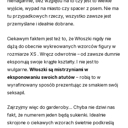
nienagannie, bez względu na to czy jest to wielkie
wyjście, wypad na miasto czy spacer z psem. Nie ma
tu przypadkowych rzeczy, wszystko zawsze jest
przemyślane i idealnie dobrane.
Ciekawym faktem jest też to, że Włoszki nigdy nie
dążą do obecnie wykreowanych wzorców figury w
rozmiarze XS . Wręcz odwrotnie – od zawsze dumnie
eksponują swoje krągłe kształty. I nie jest to
wulgarne.
Włoszki są mistrzyniami w
eksponowaniu swoich atutów
– robią to w
wyrafinowany sposób prezentując ze smakiem swój
seksapil.
Zajrzyjmy więc do garderoby… Chyba nie dziwi nas
fakt, że numerem jeden będą sukienki. Idealnie
skrojone o ciekawych wzorach świetnie podkreślą