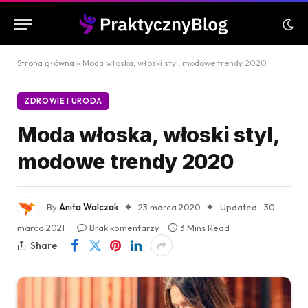
Strona główna
»
Moda włoska, włoski styl, modowe trendy 2020
ZDROWIE I URODA
Moda włoska, włoski styl,
modowe trendy 2020
By
Anita Walczak
23 marca 2020
Updated:
30
marca 2021
Brak komentarzy
3 Mins Read
Share