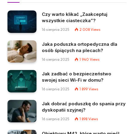
Czy warto klikać „Zaakceptuj
wszystkie ciasteczka”?
16 sierpnia 2025
2 008
Views
Jaka poduszka ortopedyczna dla
osób śpiących na plecach?
16 sierpnia 2025
1 940
Views
Jak zadbać o bezpieczeństwo
swojej sieci Wi-Fi w domu?
16 sierpnia 2025
1 899
Views
Jak dobrać poduszkę do spania przy
dyskopatii szyjnej?
16 sierpnia 2025
1 898
Views
Obiektywy M42, które warto mieć!