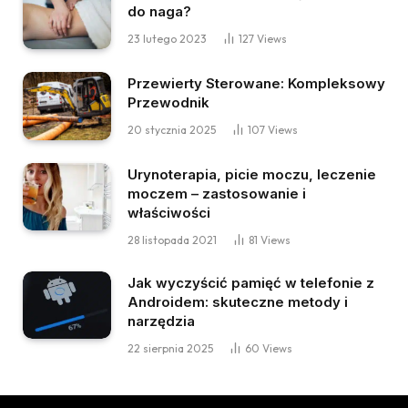
do naga?
23 lutego 2023
127
Views
Przewierty Sterowane: Kompleksowy
Przewodnik
20 stycznia 2025
107
Views
Urynoterapia, picie moczu, leczenie
moczem – zastosowanie i
właściwości
28 listopada 2021
81
Views
Jak wyczyścić pamięć w telefonie z
Androidem: skuteczne metody i
narzędzia
22 sierpnia 2025
60
Views