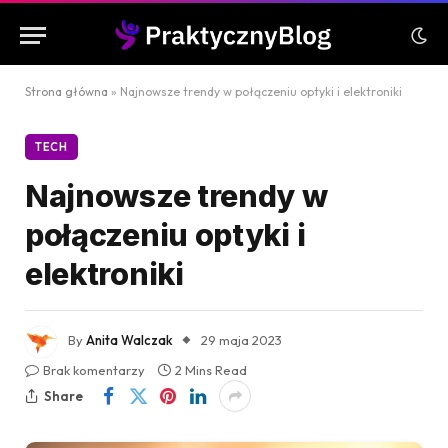
Strona główna
»
Najnowsze trendy w połączeniu optyki i elektroniki
TECH
Najnowsze trendy w
połączeniu optyki i
elektroniki
By
Anita Walczak
29 maja 2023
Brak komentarzy
2 Mins Read
Share