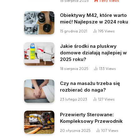
16 sierpnia 2025
1 893
Views
Obiektywy M42, które warto
mieć! Najlepsze w 2024 roku
15 grudnia 2021
195
Views
Jakie środki na pluskwy
domowe działają najlepiej w
2025 roku?
18 sierpnia 2025
133
Views
Czy na masażu trzeba się
rozbierać do naga?
23 lutego 2023
127
Views
Przewierty Sterowane:
Kompleksowy Przewodnik
20 stycznia 2025
107
Views