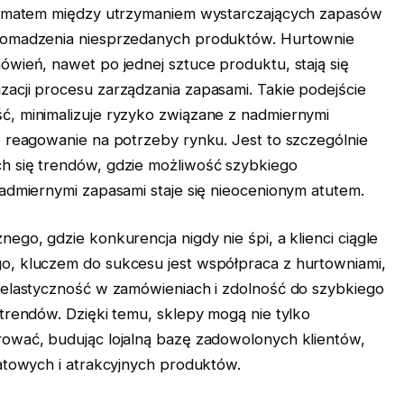
ylematem między utrzymaniem wystarczających zapasów
gromadzenia niesprzedanych produktów. Hurtownie
ówień, nawet po jednej sztuce produktu, stają się
acji procesu zarządzania zapasami. Takie podejście
ć, minimalizuje ryzyko związane z nadmiernymi
e reagowanie na potrzeby rynku. Jest to szczególnie
h się trendów, gdzie możliwość szybkiego
nadmiernymi zapasami staje się nieocenionym atutem.
ego, gdzie konkurencja nigdy nie śpi, a klienci ciągle
o, kluczem do sukcesu jest współpraca z hurtowniami,
 elastyczność w zamówieniach i zdolność do szybkiego
trendów. Dzięki temu, sklepy mogą nie tylko
rować, budując lojalną bazę zadowolonych klientów,
katowych i atrakcyjnych produktów.