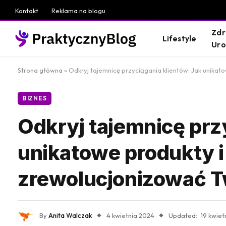
Kontakt
Reklama na blogu
Zdr
Lifestyle
Ur
Strona główna
»
Odkryj tajemnicę przyciągania klientów: Jak unika
BIZNES
Odkryj tajemnicę prz
unikatowe produkty 
zrewolucjonizować T
By
Anita Walczak
4 kwietnia 2024
Updated:
19 kwiet