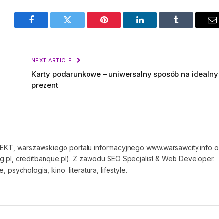
Facebook
Twitter
Pinterest
LinkedIn
Tumblr
E
NEXT ARTICLE
Karty podarunkowe – uniwersalny sposób na idealny
prezent
JEKT, warszawskiego portalu informacyjnego www.warsawcity.info o
pl, creditbanque.pl). Z zawodu SEO Specjalist & Web Developer.
 psychologia, kino, literatura, lifestyle.