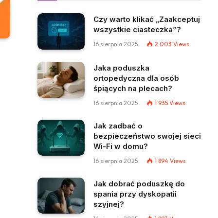
Czy warto klikać „Zaakceptuj
wszystkie ciasteczka”?
16 sierpnia 2025
2 003
Views
Jaka poduszka
ortopedyczna dla osób
śpiących na plecach?
16 sierpnia 2025
1 935
Views
Jak zadbać o
bezpieczeństwo swojej sieci
Wi-Fi w domu?
16 sierpnia 2025
1 894
Views
Jak dobrać poduszkę do
spania przy dyskopatii
szyjnej?