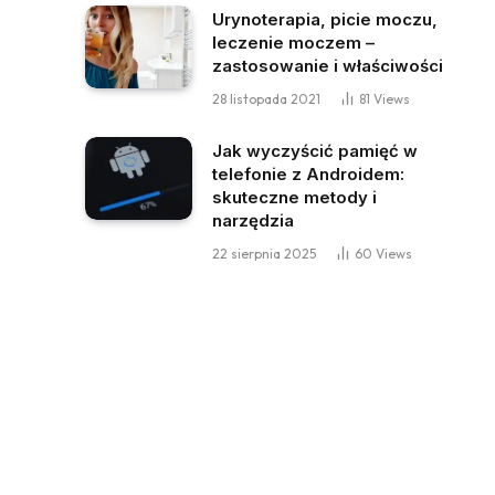
Urynoterapia, picie moczu,
leczenie moczem –
zastosowanie i właściwości
28 listopada 2021
81
Views
Jak wyczyścić pamięć w
telefonie z Androidem:
skuteczne metody i
narzędzia
22 sierpnia 2025
60
Views