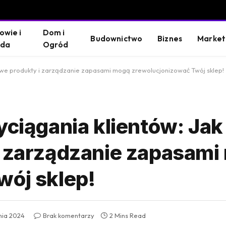
owie i
Dom i
Budownictwo
Biznes
Market
oda
Ogród
towe produkty i zarządzanie zapasami mogą zrewolucjonizować Twój sklep!
yciągania klientów: Jak
i zarządzanie zapasami
wój sklep!
nia 2024
Brak komentarzy
2 Mins Read