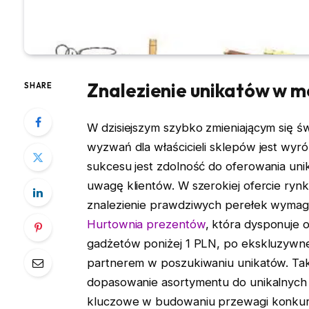
Znalezienie unikatów w m
SHARE
W dzisiejszym szybko zmieniającym się ś
wyzwań dla właścicieli sklepów jest wyr
sukcesu jest zdolność do oferowania un
uwagę klientów. W szerokiej ofercie ryn
znalezienie prawdziwych perełek wyma
Hurtownia prezentów
, która dysponuje 
gadżetów poniżej 1 PLN, po ekskluzywne 
partnerem w poszukiwaniu unikatów. Tak
dopasowanie asortymentu do unikalnych p
kluczowe w budowaniu przewagi konkure