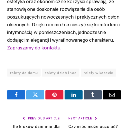
estetyka oraz ekonomiczne korzyści sprawiają, że
stanowią one doskonałe rozwiązanie dla osób
poszukujących nowoczesnych i praktycznych osłon
okiennych. Dzięki nim można cieszyć się komfortem i
intymnością w pomieszczeniach, jednocześnie
dodając im elegancji i wyrafinowanego charakteru.
Zapraszamy do kontaktu.
rolety do domu
rolety dzień i noc
rolety w kasecie
Facebook
Twitter
Pinterest
LinkedIn
Tumblr
Email
PREVIOUS ARTICLE
NEXT ARTICLE
Ile kroków dziennie dla
Czy miód może uczulać?