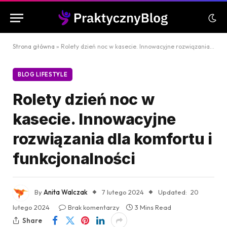
Strona główna
»
Rolety dzień noc w kasecie. Innowacyjne rozwiązania dla komfortu i funkcjonalności
BLOG LIFESTYLE
Rolety dzień noc w
kasecie. Innowacyjne
rozwiązania dla komfortu i
funkcjonalności
By
Anita Walczak
7 lutego 2024
Updated:
20
lutego 2024
Brak komentarzy
3 Mins Read
Share