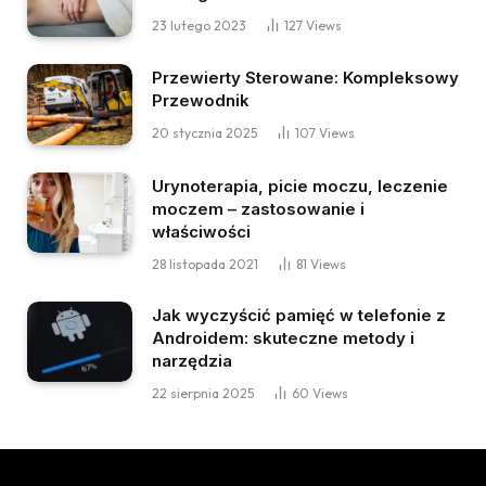
23 lutego 2023
127
Views
Przewierty Sterowane: Kompleksowy
Przewodnik
20 stycznia 2025
107
Views
Urynoterapia, picie moczu, leczenie
moczem – zastosowanie i
właściwości
28 listopada 2021
81
Views
Jak wyczyścić pamięć w telefonie z
Androidem: skuteczne metody i
narzędzia
22 sierpnia 2025
60
Views