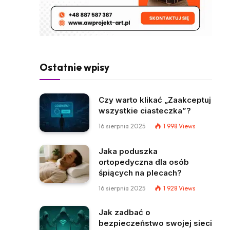
Ostatnie wpisy
Czy warto klikać „Zaakceptuj
wszystkie ciasteczka”?
16 sierpnia 2025
1 998
Views
Jaka poduszka
ortopedyczna dla osób
śpiących na plecach?
16 sierpnia 2025
1 928
Views
Jak zadbać o
bezpieczeństwo swojej sieci