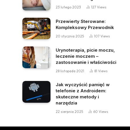
23 lutego 2023
127
Views
Przewierty Sterowane:
Kompleksowy Przewodnik
20 stycznia 2025
107
Views
Urynoterapia, picie moczu,
leczenie moczem –
zastosowanie i właściwości
28 listopada 2021
81
Views
Jak wyczyścić pamięć w
telefonie z Androidem:
skuteczne metody i
narzędzia
22 sierpnia 2025
60
Views