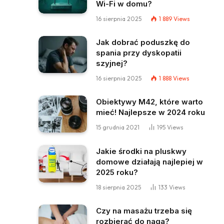
Wi-Fi w domu?
16 sierpnia 2025
1 889
Views
Jak dobrać poduszkę do
spania przy dyskopatii
szyjnej?
16 sierpnia 2025
1 888
Views
Obiektywy M42, które warto
mieć! Najlepsze w 2024 roku
15 grudnia 2021
195
Views
Jakie środki na pluskwy
domowe działają najlepiej w
2025 roku?
18 sierpnia 2025
133
Views
Czy na masażu trzeba się
rozbierać do naga?