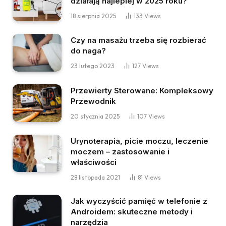
działają najlepiej w 2025 roku?
18 sierpnia 2025
133
Views
Czy na masażu trzeba się rozbierać
do naga?
23 lutego 2023
127
Views
Przewierty Sterowane: Kompleksowy
Przewodnik
20 stycznia 2025
107
Views
Urynoterapia, picie moczu, leczenie
moczem – zastosowanie i
właściwości
28 listopada 2021
81
Views
Jak wyczyścić pamięć w telefonie z
Androidem: skuteczne metody i
narzędzia