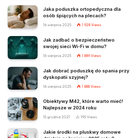
Jaka poduszka ortopedyczna dla
osób śpiących na plecach?
16 sierpnia 2025
1 928
Views
Jak zadbać o bezpieczeństwo
swojej sieci Wi-Fi w domu?
16 sierpnia 2025
1 889
Views
Jak dobrać poduszkę do spania przy
dyskopatii szyjnej?
16 sierpnia 2025
1 888
Views
Obiektywy M42, które warto mieć!
Najlepsze w 2024 roku
15 grudnia 2021
195
Views
Jakie środki na pluskwy domowe