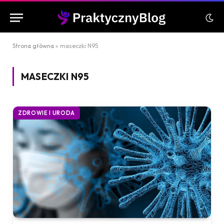
Strona główna
»
maseczki N95
MASECZKI N95
ZDROWIE I URODA