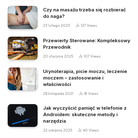
Czy na masażu trzeba się rozbierać
do naga?
23 lutego 2023
127
Views
Przewierty Sterowane: Kompleksowy
Przewodnik
20 stycznia 2025
107
Views
Urynoterapia, picie moczu, leczenie
moczem – zastosowanie i
właściwości
28 listopada 2021
81
Views
Jak wyczyścić pamięć w telefonie z
Androidem: skuteczne metody i
narzędzia
22 sierpnia 2025
60
Views