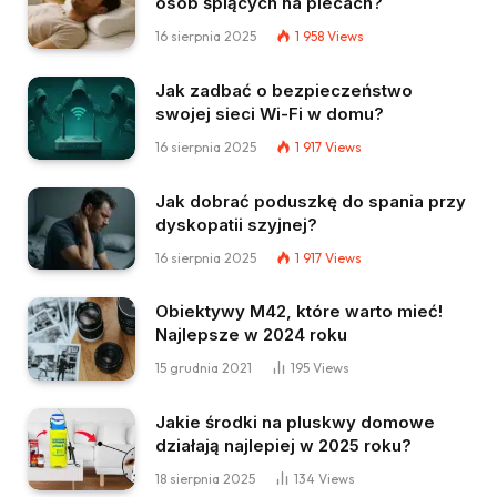
osób śpiących na plecach?
16 sierpnia 2025
1 958
Views
Jak zadbać o bezpieczeństwo
swojej sieci Wi-Fi w domu?
16 sierpnia 2025
1 917
Views
Jak dobrać poduszkę do spania przy
dyskopatii szyjnej?
16 sierpnia 2025
1 917
Views
Obiektywy M42, które warto mieć!
Najlepsze w 2024 roku
15 grudnia 2021
195
Views
Jakie środki na pluskwy domowe
działają najlepiej w 2025 roku?
18 sierpnia 2025
134
Views