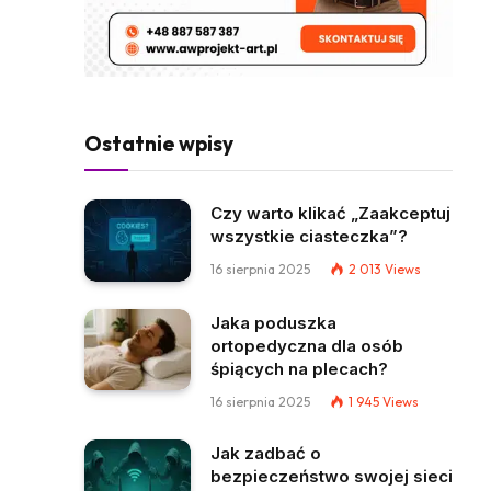
Ostatnie wpisy
Czy warto klikać „Zaakceptuj
wszystkie ciasteczka”?
16 sierpnia 2025
2 013
Views
Jaka poduszka
ortopedyczna dla osób
śpiących na plecach?
16 sierpnia 2025
1 945
Views
Jak zadbać o
bezpieczeństwo swojej sieci