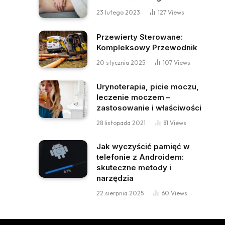
23 lutego 2023
127
Views
Przewierty Sterowane:
Kompleksowy Przewodnik
20 stycznia 2025
107
Views
Urynoterapia, picie moczu,
leczenie moczem –
zastosowanie i właściwości
28 listopada 2021
81
Views
Jak wyczyścić pamięć w
telefonie z Androidem:
skuteczne metody i
narzędzia
22 sierpnia 2025
60
Views