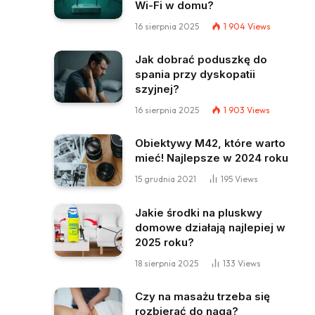
Wi-Fi w domu?
16 sierpnia 2025
1 904
Views
Jak dobrać poduszkę do
spania przy dyskopatii
szyjnej?
16 sierpnia 2025
1 903
Views
Obiektywy M42, które warto
mieć! Najlepsze w 2024 roku
15 grudnia 2021
195
Views
Jakie środki na pluskwy
domowe działają najlepiej w
2025 roku?
18 sierpnia 2025
133
Views
Czy na masażu trzeba się
rozbierać do naga?