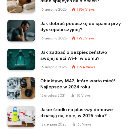
osób śpiących na plecach?
16 sierpnia 2025
1 967
Views
Jak dobrać poduszkę do spania przy
dyskopatii szyjnej?
16 sierpnia 2025
1 925
Views
Jak zadbać o bezpieczeństwo
swojej sieci Wi-Fi w domu?
16 sierpnia 2025
1 924
Views
Obiektywy M42, które warto mieć!
Najlepsze w 2024 roku
15 grudnia 2021
195
Views
Jakie środki na pluskwy domowe
działają najlepiej w 2025 roku?
18 sierpnia 2025
135
Views