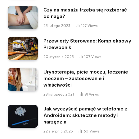
Czy na masażu trzeba się rozbierać
do naga?
23 lutego 2023
127
Views
Przewierty Sterowane: Kompleksowy
Przewodnik
20 stycznia 2025
107
Views
Urynoterapia, picie moczu, leczenie
moczem – zastosowanie i
właściwości
28 listopada 2021
81
Views
Jak wyczyścić pamięć w telefonie z
Androidem: skuteczne metody i
narzędzia
22 sierpnia 2025
60
Views