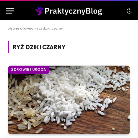
Strona główna
»
ryż dziki czarny
RYŻ DZIKI CZARNY
ZDROWIE I URODA