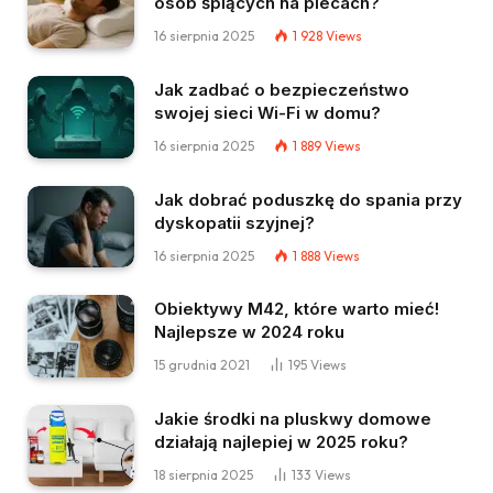
osób śpiących na plecach?
16 sierpnia 2025
1 928
Views
Jak zadbać o bezpieczeństwo
swojej sieci Wi-Fi w domu?
16 sierpnia 2025
1 889
Views
Jak dobrać poduszkę do spania przy
dyskopatii szyjnej?
16 sierpnia 2025
1 888
Views
Obiektywy M42, które warto mieć!
Najlepsze w 2024 roku
15 grudnia 2021
195
Views
Jakie środki na pluskwy domowe
działają najlepiej w 2025 roku?
18 sierpnia 2025
133
Views