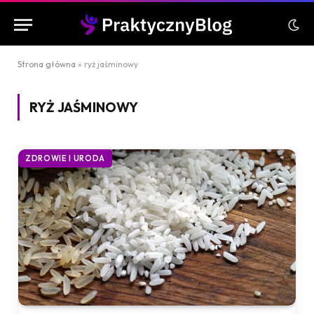
Strona główna
»
ryż jaśminowy
RYŻ JAŚMINOWY
ZDROWIE I URODA