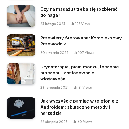
Czy na masażu trzeba się rozbierać
do naga?
23 lutego 2023
127
Views
Przewierty Sterowane: Kompleksowy
Przewodnik
20 stycznia 2025
107
Views
Urynoterapia, picie moczu, leczenie
moczem – zastosowanie i
właściwości
28 listopada 2021
81
Views
Jak wyczyścić pamięć w telefonie z
Androidem: skuteczne metody i
narzędzia
22 sierpnia 2025
60
Views