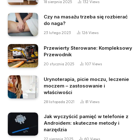
18 sierpnia 2025
132
Views
Czy na masażu trzeba się rozbierać
do naga?
23 lutego 2023
126
Views
Przewierty Sterowane: Kompleksowy
Przewodnik
20 stycznia 2025
107
Views
Urynoterapia, picie moczu, leczenie
moczem – zastosowanie i
właściwości
28 listopada 2021
81
Views
Jak wyczyścić pamięć w telefonie z
Androidem: skuteczne metody i
narzędzia
22 sierpnia 2025
60
Views