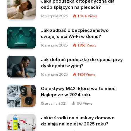
Jaka poduszka ortopedyczna dla
osób śpiących na plecach?
16 sierpnia 2025
1 904
Views
Jak zadbać o bezpieczeństwo
swojej sieci Wi-Fi w domu?
16 sierpnia 2025
1 863
Views
Jak dobrać poduszkę do spania przy
dyskopatii szyjnej?
16 sierpnia 2025
1 861
Views
Obiektywy M42, które warto mieć!
Najlepsze w 2024 roku
15 grudnia 2021
193
Views
Jakie środki na pluskwy domowe
działają najlepiej w 2025 roku?