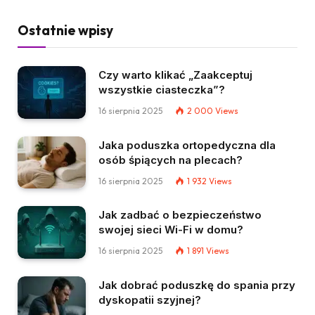
Ostatnie wpisy
Czy warto klikać „Zaakceptuj
wszystkie ciasteczka”?
16 sierpnia 2025
2 000
Views
Jaka poduszka ortopedyczna dla
osób śpiących na plecach?
16 sierpnia 2025
1 932
Views
Jak zadbać o bezpieczeństwo
swojej sieci Wi-Fi w domu?
16 sierpnia 2025
1 891
Views
Jak dobrać poduszkę do spania przy
dyskopatii szyjnej?