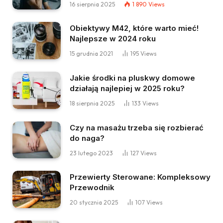
16 sierpnia 2025
1 890
Views
Obiektywy M42, które warto mieć!
Najlepsze w 2024 roku
15 grudnia 2021
195
Views
Jakie środki na pluskwy domowe
działają najlepiej w 2025 roku?
18 sierpnia 2025
133
Views
Czy na masażu trzeba się rozbierać
do naga?
23 lutego 2023
127
Views
Przewierty Sterowane: Kompleksowy
Przewodnik
20 stycznia 2025
107
Views