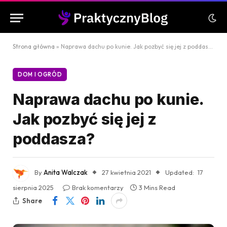
Strona główna
»
Naprawa dachu po kunie. Jak pozbyć się jej z poddasza?
DOM I OGRÓD
Naprawa dachu po kunie.
Jak pozbyć się jej z
poddasza?
By
Anita Walczak
27 kwietnia 2021
Updated:
17
sierpnia 2025
Brak komentarzy
3 Mins Read
Share