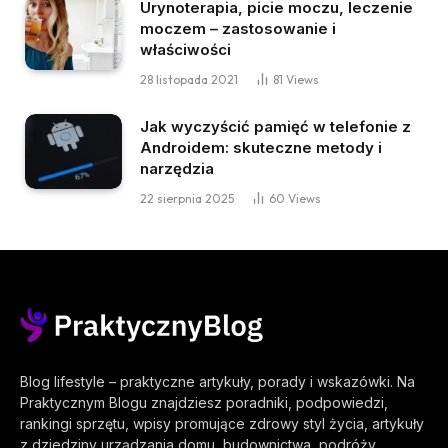
Urynoterapia, picie moczu, leczenie
moczem – zastosowanie i
właściwości
28 listopada 2021
81
Views
Jak wyczyścić pamięć w telefonie z
Androidem: skuteczne metody i
narzędzia
22 sierpnia 2025
60
Views
Blog lifestyle – praktyczne artykuły, porady i wskazówki. Na
Praktycznym Blogu znajdziesz poradniki, podpowiedzi,
rankingi sprzętu, wpisy promujące zdrowy styl życia, artykuły
z dziedziny urządzania domu, budownictwa, podróży,