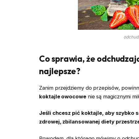
odchudz
Co sprawia, że o
dchudzaj
najlepsze?
Zanim przejdziemy do przepisów, powin
koktajle owocowe
nie są magicznymi mik
Jeśli chcesz pić koktajle, aby szybko 
zdrowej, zbilansowanej diety przestr
Powodem, dla którego mówimy o odchudzan