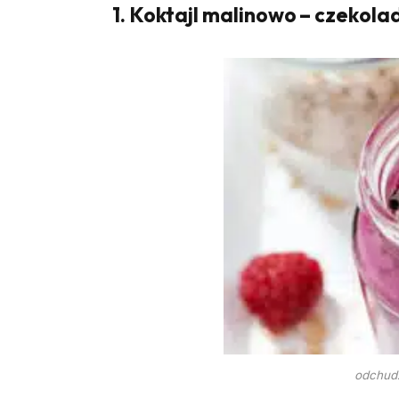
1. Koktajl malinowo – czekol
odchudz