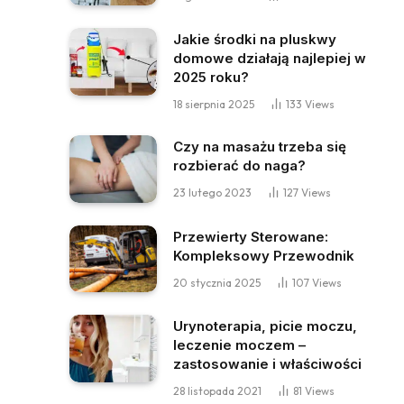
Jakie środki na pluskwy
domowe działają najlepiej w
2025 roku?
18 sierpnia 2025
133
Views
Czy na masażu trzeba się
rozbierać do naga?
23 lutego 2023
127
Views
Przewierty Sterowane:
Kompleksowy Przewodnik
20 stycznia 2025
107
Views
Urynoterapia, picie moczu,
leczenie moczem –
zastosowanie i właściwości
28 listopada 2021
81
Views