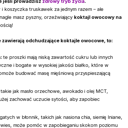
 jeśli prowadzisz
zdrowy tryb życia
.
i koszyczka truskawek za jednym razem – ale
i nagle masz pyszny, orzeźwiający
koktajl owocowy na
ością!
e zawierają odchudzające koktajle owocowe, to:
:
te proszki mają niską zawartość cukru lub innych
yczne i bogate w wysokiej jakości białko, które w
 pomoże budować masę mięśniową przyspieszającą
takie jak masło orzechowe, awokado i olej MCT,
użej zachować uczucie sytości, aby zapobiec
ych w błonnik, takich jak nasiona chia, siemię lniane,
 i owies, może pomóc w zapobieganiu skokom poziomu