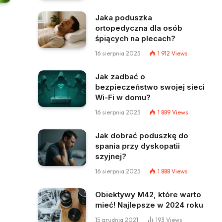
Jaka poduszka
ortopedyczna dla osób
śpiących na plecach?
16 sierpnia 2025
1 912
Views
Jak zadbać o
bezpieczeństwo swojej sieci
Wi-Fi w domu?
16 sierpnia 2025
1 889
Views
Jak dobrać poduszkę do
spania przy dyskopatii
szyjnej?
16 sierpnia 2025
1 888
Views
Obiektywy M42, które warto
mieć! Najlepsze w 2024 roku
15 grudnia 2021
193
Views