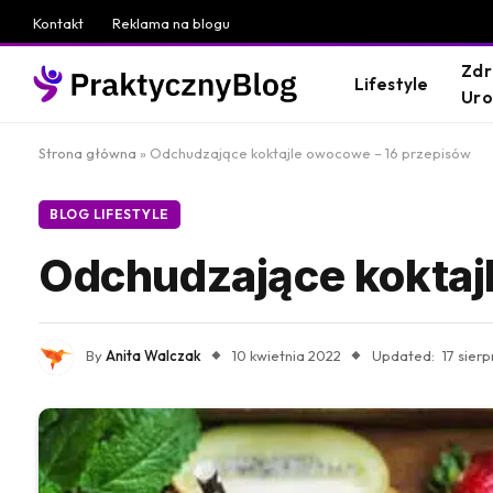
Kontakt
Reklama na blogu
Zdr
Lifestyle
Ur
Strona główna
»
Odchudzające koktajle owocowe – 16 przepisów
BLOG LIFESTYLE
Odchudzające koktaj
By
Anita Walczak
10 kwietnia 2022
Updated:
17 sier