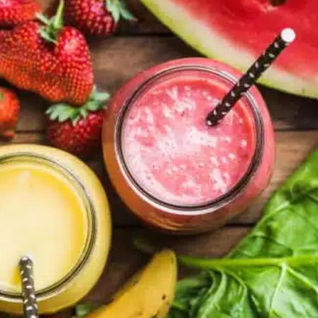
ce koktajle owocowe