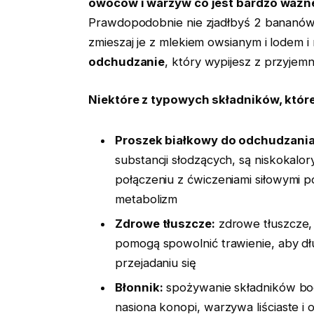
owoców i warzyw co jest bardzo ważne
Prawdopodobnie nie zjadłbyś 2 bananów 
zmieszaj je z mlekiem owsianym i lodem 
odchudzanie
, który wypijesz z przyjemn
Niektóre z typowych składników, któr
Proszek białkowy do odchudzania
substancji słodzących, są niskokalor
połączeniu z ćwiczeniami siłowymi
metabolizm
Zdrowe tłuszcze:
zdrowe tłuszcze, 
pomogą spowolnić trawienie, aby dł
przejadaniu się
Błonnik:
spożywanie składników bogat
nasiona konopi, warzywa liściaste