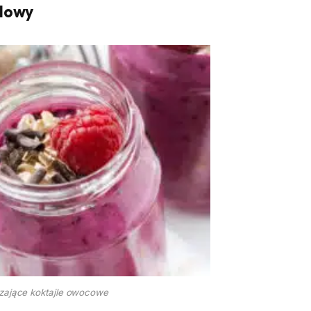
adowy
ające koktajle owocowe