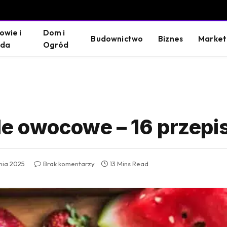
owie i
Dom i
Budownictwo
Biznes
Market
oda
Ogród
le owocowe – 16 przep
pnia 2025
Brak komentarzy
13 Mins Read