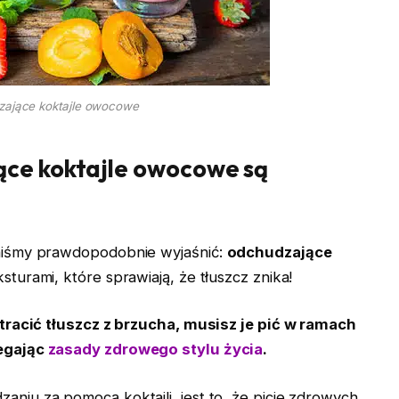
ające koktajle owocowe
ące koktajle owocowe
są
niśmy prawdopodobnie wyjaśnić:
odchudzające
sturami, które sprawiają, że tłuszcz znika!
stracić tłuszcz z brzucha, musisz je pić w ramach
zegając
zasady zdrowego stylu życia
.
iu za pomocą koktajli, jest to, że picie zdrowych