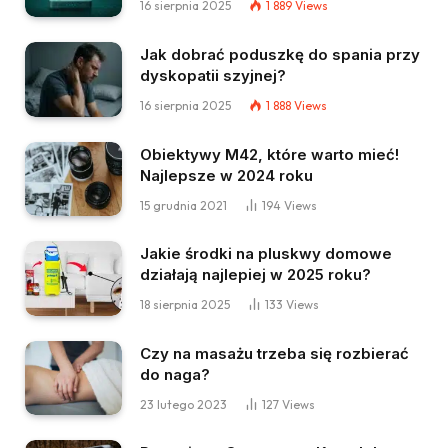
16 sierpnia 2025
1 889
Views
Jak dobrać poduszkę do spania przy
dyskopatii szyjnej?
16 sierpnia 2025
1 888
Views
Obiektywy M42, które warto mieć!
Najlepsze w 2024 roku
15 grudnia 2021
194
Views
Jakie środki na pluskwy domowe
działają najlepiej w 2025 roku?
18 sierpnia 2025
133
Views
Czy na masażu trzeba się rozbierać
do naga?
23 lutego 2023
127
Views