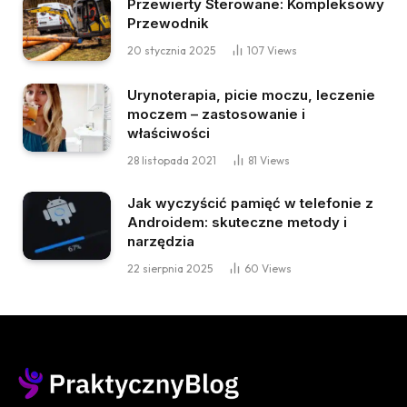
Przewierty Sterowane: Kompleksowy
Przewodnik
20 stycznia 2025
107
Views
Urynoterapia, picie moczu, leczenie
moczem – zastosowanie i
właściwości
28 listopada 2021
81
Views
Jak wyczyścić pamięć w telefonie z
Androidem: skuteczne metody i
narzędzia
22 sierpnia 2025
60
Views