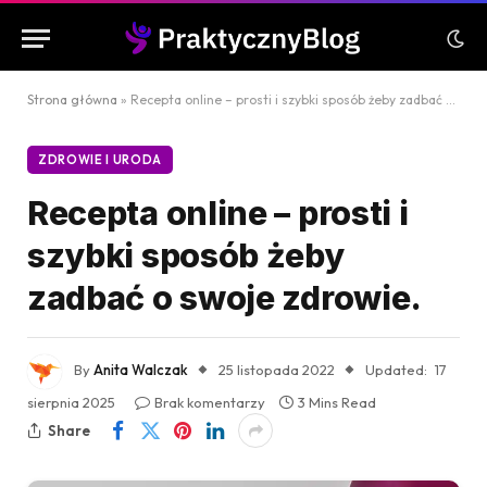
Strona główna
»
Recepta online – prosti i szybki sposób żeby zadbać o swoje zdrowie.
ZDROWIE I URODA
Recepta online – prosti i
szybki sposób żeby
zadbać o swoje zdrowie.
By
Anita Walczak
25 listopada 2022
Updated:
17
sierpnia 2025
Brak komentarzy
3 Mins Read
Share