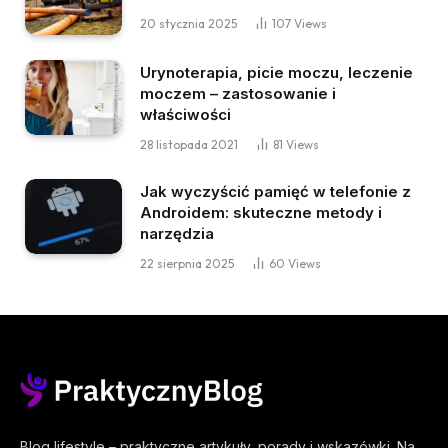
20 stycznia 2025
107
Views
Urynoterapia, picie moczu, leczenie
moczem – zastosowanie i
właściwości
28 listopada 2021
81
Views
Jak wyczyścić pamięć w telefonie z
Androidem: skuteczne metody i
narzędzia
22 sierpnia 2025
60
Views
Blog lifestyle – praktyczne artykuły, porady i wskazówki. Na