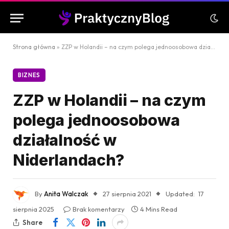
Strona główna
»
ZZP w Holandii – na czym polega jednoosobowa działalność w Niderlandach?
BIZNES
ZZP w Holandii – na czym
polega jednoosobowa
działalność w
Niderlandach?
By
Anita Walczak
27 sierpnia 2021
Updated:
17
sierpnia 2025
Brak komentarzy
4 Mins Read
Share