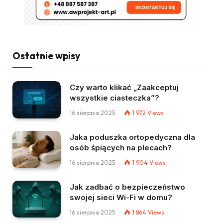
Ostatnie wpisy
Czy warto klikać „Zaakceptuj
wszystkie ciasteczka”?
16 sierpnia 2025
1 972
Views
Jaka poduszka ortopedyczna dla
osób śpiących na plecach?
16 sierpnia 2025
1 904
Views
Jak zadbać o bezpieczeństwo
swojej sieci Wi-Fi w domu?
16 sierpnia 2025
1 864
Views