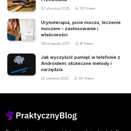
20 stycznia 2025
107
Views
Urynoterapia, picie moczu, leczenie
moczem – zastosowanie i
właściwości
28 listopada 2021
81
Views
Jak wyczyścić pamięć w telefonie z
Androidem: skuteczne metody i
narzędzia
22 sierpnia 2025
60
Views