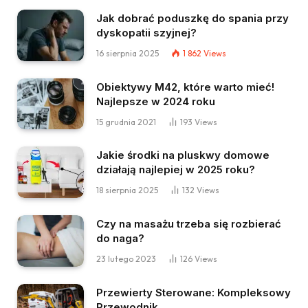
Jak dobrać poduszkę do spania przy
dyskopatii szyjnej?
16 sierpnia 2025
1 862
Views
Obiektywy M42, które warto mieć!
Najlepsze w 2024 roku
15 grudnia 2021
193
Views
Jakie środki na pluskwy domowe
działają najlepiej w 2025 roku?
18 sierpnia 2025
132
Views
Czy na masażu trzeba się rozbierać
do naga?
23 lutego 2023
126
Views
Przewierty Sterowane: Kompleksowy
Przewodnik