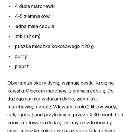
4 duże marchewki
4-5 ziemniaków
jedna mała cebula
imbir (2 cm)
puszka mleczka kokosowego 420 g
curry
pieprz
Obieram ze skóry dynię, wyjmuję pestki, kroję na
kawałki. Obieram marchew, ziemniaki cebulę. Do
dużego garnka wkładam dynie, ziemniaki,
marchewkę, cebulę. Wlewam około 2 litrów wody,
solę i gotuję pod przykryciem przez ok 30 minut. Pod
koniec gotowania dodaję obrany i rozdrobniony
imbir, mleczko kokosowe oraz curry (ok. połowy