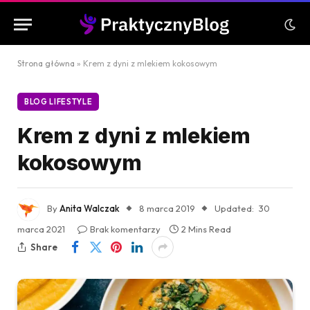
Strona główna
»
Krem z dyni z mlekiem kokosowym
BLOG LIFESTYLE
Krem z dyni z mlekiem
kokosowym
By
Anita Walczak
8 marca 2019
Updated:
30
marca 2021
Brak komentarzy
2 Mins Read
Share