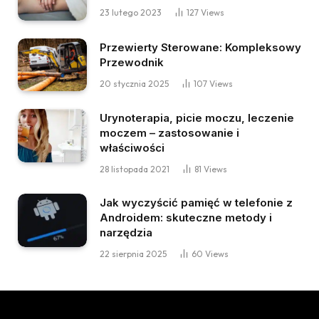
23 lutego 2023
127
Views
Przewierty Sterowane: Kompleksowy
Przewodnik
20 stycznia 2025
107
Views
Urynoterapia, picie moczu, leczenie
moczem – zastosowanie i
właściwości
28 listopada 2021
81
Views
Jak wyczyścić pamięć w telefonie z
Androidem: skuteczne metody i
narzędzia
22 sierpnia 2025
60
Views