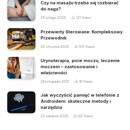
Czy na masażu trzeba się rozbierać
do naga?
23 lutego 2023
127
Views
Przewierty Sterowane: Kompleksowy
Przewodnik
20 stycznia 2025
107
Views
Urynoterapia, picie moczu, leczenie
moczem – zastosowanie i
właściwości
28 listopada 2021
81
Views
Jak wyczyścić pamięć w telefonie z
Androidem: skuteczne metody i
narzędzia
22 sierpnia 2025
60
Views