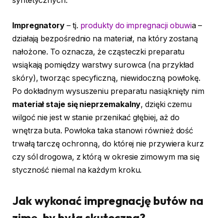
syntetycznych.
Impregnatory
– tj.
produkty do impregnacji obuwi
a –
działają bezpośrednio na materiał, na który zostaną
nałożone. To oznacza, że cząsteczki preparatu
wsiąkają pomiędzy warstwy surowca (na przykład
skóry), tworząc specyficzną, niewidoczną powłokę.
Po dokładnym wysuszeniu preparatu nasiąknięty nim
materiał staje się nieprzemakalny
, dzięki czemu
wilgoć nie jest w stanie przenikać głębiej, aż do
wnętrza buta. Powłoka taka stanowi również dość
trwałą tarczę ochronną, do której nie przywiera kurz
czy sól drogowa, z którą w okresie zimowym ma się
styczność niemal na każdym kroku.
Jak wykonać impregnację butów na
zimę, by była skuteczna?