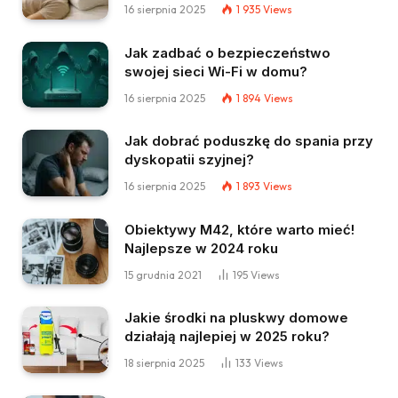
16 sierpnia 2025
1 935
Views
Jak zadbać o bezpieczeństwo
swojej sieci Wi-Fi w domu?
16 sierpnia 2025
1 894
Views
Jak dobrać poduszkę do spania przy
dyskopatii szyjnej?
16 sierpnia 2025
1 893
Views
Obiektywy M42, które warto mieć!
Najlepsze w 2024 roku
15 grudnia 2021
195
Views
Jakie środki na pluskwy domowe
działają najlepiej w 2025 roku?
18 sierpnia 2025
133
Views