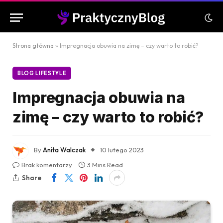
Strona główna
»
Impregnacja obuwia na zimę – czy warto to robić?
BLOG LIFESTYLE
Impregnacja obuwia na
zimę – czy warto to robić?
By
Anita Walczak
10 lutego 2023
Brak komentarzy
3 Mins Read
Share