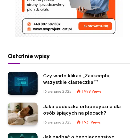
Ostatnie wpisy
Czy warto klikać „Zaakceptuj
wszystkie ciasteczka”?
16 sierpnia 2025
1 999
Views
Jaka poduszka ortopedyczna dla
osób śpiących na plecach?
16 sierpnia 2025
1 931
Views
Jak zadbać o bezpieczeństwo