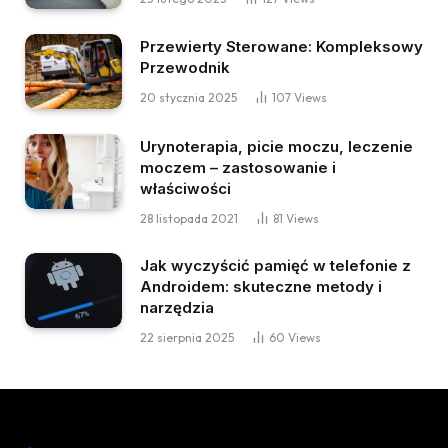
Przewierty Sterowane: Kompleksowy
Przewodnik
20 stycznia 2025
107
Views
Urynoterapia, picie moczu, leczenie
moczem – zastosowanie i
właściwości
28 listopada 2021
81
Views
Jak wyczyścić pamięć w telefonie z
Androidem: skuteczne metody i
narzędzia
22 sierpnia 2025
60
Views