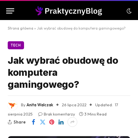
Strona główna
»
Jak wybrać obudowę do komputera gamingowego?
TECH
Jak wybrać obudowę do
komputera
gamingowego?
By
Anita Walczak
26 lipca 2022
Updated:
17
sierpnia 2025
Brak komentarzy
3 Mins Read
Share