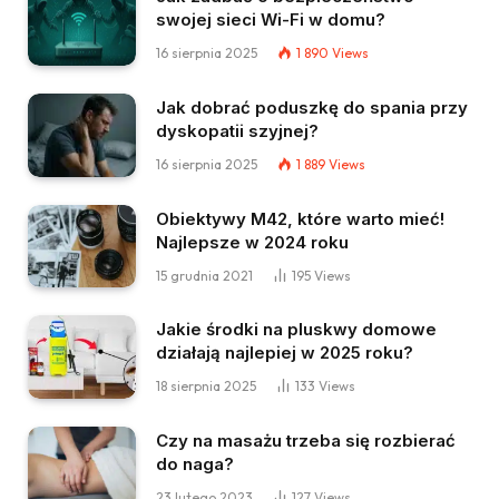
swojej sieci Wi-Fi w domu?
16 sierpnia 2025
1 890
Views
Jak dobrać poduszkę do spania przy
dyskopatii szyjnej?
16 sierpnia 2025
1 889
Views
Obiektywy M42, które warto mieć!
Najlepsze w 2024 roku
15 grudnia 2021
195
Views
Jakie środki na pluskwy domowe
działają najlepiej w 2025 roku?
18 sierpnia 2025
133
Views
Czy na masażu trzeba się rozbierać
do naga?
23 lutego 2023
127
Views